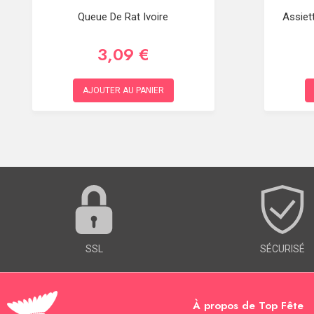
Queue De Rat Ivoire
Assiet
3,09 €
AJOUTER AU PANIER
SSL
SÉCURISÉ
À propos de Top Fête