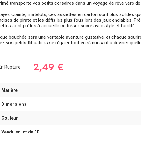
rimé transporte vos petits corsaires dans un voyage de rêve vers des 
'ayez crainte, matelots, ces assiettes en carton sont plus solides qu
ndises de pirate et les défis les plus fous lors des jeux endiablés. 
ettes sont prêtes à accueillir ce trésor sucré avec style et facilité.
que bouchée sera une véritable aventure gustative, et chaque sourire
ez vos petits flibustiers se régaler tout en s'amusant à deviner quel
2,49 €
n Rupture
- Matière
- Dimensions
- Couleur
- Vendu en lot de 10.