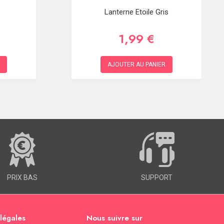
Lanterne Etoile Gris
1,99 €
AJOUTER AU PANIER
PRIX BAS
SUPPORT
 légales
Nous suivre sur