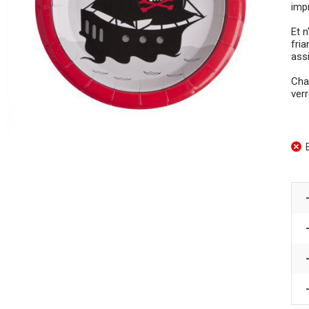
imp
Et n
fria
assi
Cha
verr
E