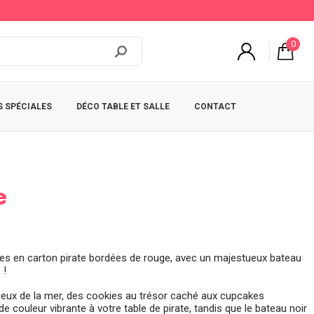
0
 SPÉCIALES
DÉCO TABLE ET SALLE
CONTACT
e
ttes en carton pirate bordées de rouge, avec un majestueux bateau
 !
licieux de la mer, des cookies au trésor caché aux cupcakes
couleur vibrante à votre table de pirate, tandis que le bateau noir