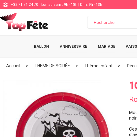
+32 71 71 24 70
Lun au sam : 9h - 18h | Dim: 9h - 13h
BALLON
ANNIVERSAIRE
MARIAGE
VAISS
Accueil
THÈME DE SOIRÉE
Thème enfant
Déco 
1
Ro
Mou
noir
Ces 
d'a