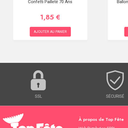
Confetti Pailleté 70 Ans
Ballo
1,85 €
AJOUTER AU PANIER
SSL
SÉCURISÉ
À propos de Top Fête