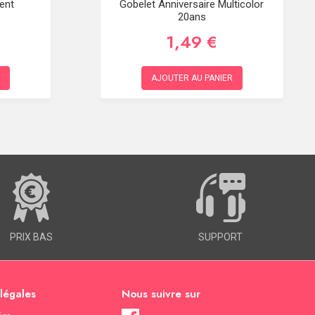
ent
Gobelet Anniversaire Multicolor
20ans
1,49 €
AJOUTER AU PANIER
PRIX BAS
SUPPORT
 légales
Nous suivre sur