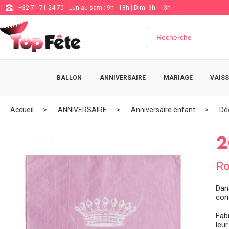
+32 71 71 24 70
Lun au sam : 9h - 18h | Dim: 9h - 13h
BALLON
ANNIVERSAIRE
MARIAGE
VAISS
Accueil
ANNIVERSAIRE
Anniversaire enfant
Dé
2
Ro
Dan
con
Fab
leu