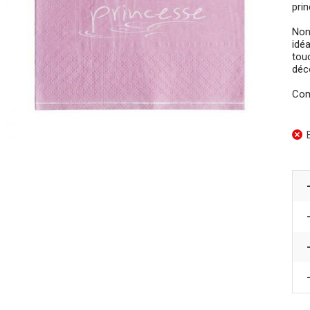
pri
Non
idéa
tou
déc
Com
E