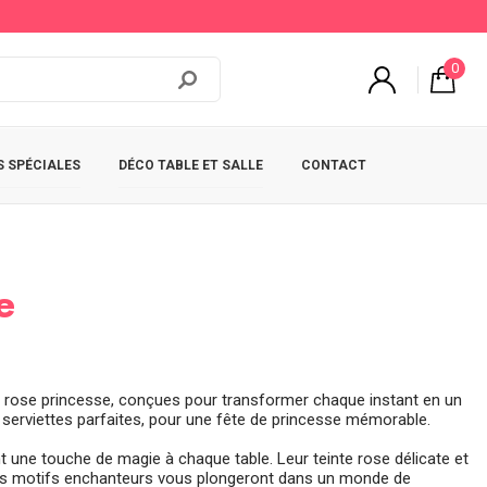
0
 SPÉCIALES
DÉCO TABLE ET SALLE
CONTACT
e
s rose princesse, conçues pour transformer chaque instant en un
 serviettes parfaites, pour une fête de princesse mémorable.
t une touche de magie à chaque table. Leur teinte rose délicate et
et les motifs enchanteurs vous plongeront dans un monde de