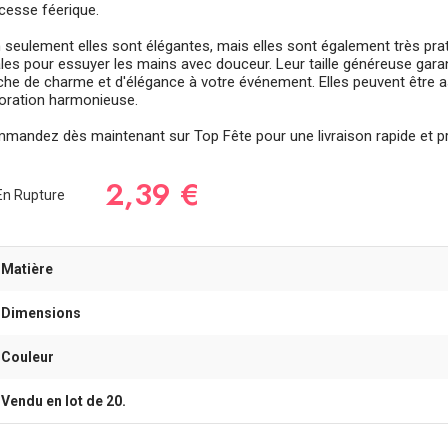
ncesse féerique.
 seulement elles sont élégantes, mais elles sont également très prat
les pour essuyer les mains avec douceur. Leur taille généreuse garanti
che de charme et d'élégance à votre événement. Elles peuvent être as
oration harmonieuse.
mandez dès maintenant sur Top Fête pour une livraison rapide et pr
2,39 €
n Rupture
-Matière
-Dimensions
-Couleur
-Vendu en lot de 20.