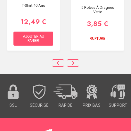
T-Shirt 40 Ans
5 Robes À Dragées
Verte
12,49 €
3,85 €
AJOUTER AU
RUPTURE
PANIER
SSL
SÉCURISÉ
RAPIDE
PRIX BAS
SUPPORT