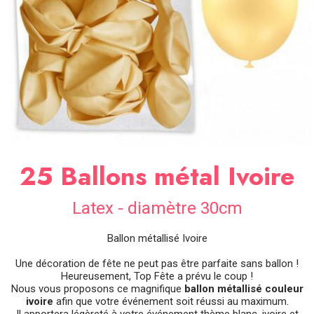
SOIRÉE
OCCASIONS
SPÉCIALES
DÉCO
TABLE
ET
SALLE
CONTACT
25 Ballons métal Ivoire
Latex - diamètre 30cm
Ballon métallisé Ivoire
Une décoration de fête ne peut pas être parfaite sans ballon !
Heureusement, Top Fête a prévu le coup !
Nous vous proposons ce magnifique
ballon métallisé couleur
ivoire
afin que votre événement soit réussi au maximum.
Il apportera légèreté à votre événement thème blanc, ivoire et