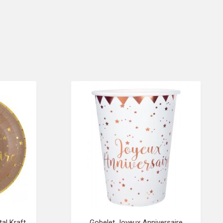
al Kraft
Gobelet Joyeux Anniversaire