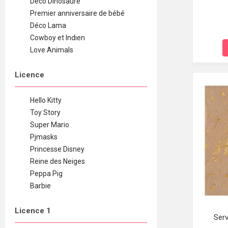
Déco Dinosaure
Premier anniversaire de bébé
Déco Lama
Cowboy et Indien
Love Animals
Licence
Hello Kitty
Toy Story
Super Mario
Pjmasks
Princesse Disney
Reine des Neiges
Peppa Pig
Barbie
Licence 1
Serv