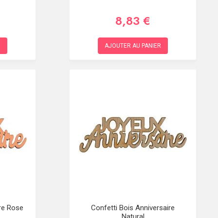
8,83 €
R
AJOUTER AU PANIER
ire Rose
Confetti Bois Anniversaire
Natural