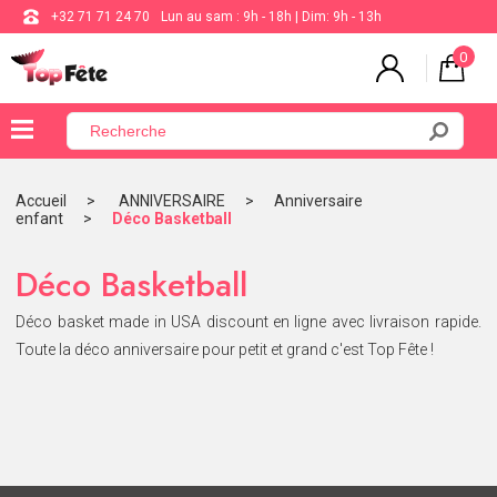
+32 71 71 24 70
Lun au sam : 9h - 18h | Dim: 9h - 13h
0
×
Menu
Accueil
ANNIVERSAIRE
Anniversaire
enfant
Déco Basketball
BALLON
ANNIVERSAIRE
Déco Basketball
MARIAGE
Déco basket made in USA discount en ligne avec livraison rapide.
Toute la déco anniversaire pour petit et grand c'est Top Fête !
VAISSELLE
BAPTÊME
COMMUNION
THÈME
DE