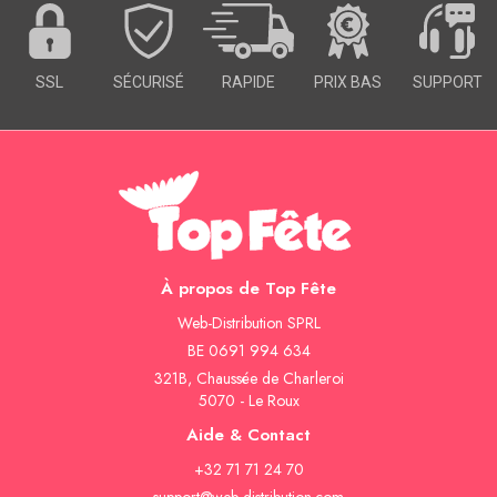
SOIRÉE
OCCASIONS
SPÉCIALES
SSL
SÉCURISÉ
RAPIDE
PRIX BAS
SUPPORT
DÉCO
TABLE
ET
SALLE
CONTACT
À propos de Top Fête
Web-Distribution SPRL
BE 0691 994 634
321B, Chaussée de Charleroi
5070 - Le Roux
Aide & Contact
+32 71 71 24 70