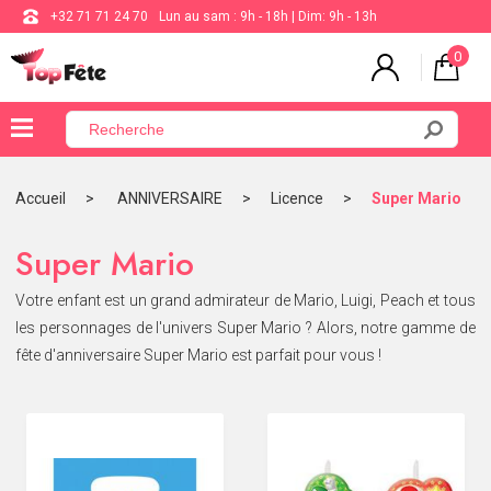
+32 71 71 24 70
Lun au sam : 9h - 18h | Dim: 9h - 13h
0
×
Menu
Accueil
ANNIVERSAIRE
Licence
Super Mario
BALLON
Super Mario
ANNIVERSAIRE
Votre enfant est un grand admirateur de Mario, Luigi, Peach et tous
MARIAGE
les personnages de l'univers Super Mario ? Alors, notre gamme de
fête d'anniversaire Super Mario est parfait pour vous !
VAISSELLE
BAPTÊME
COMMUNION
THÈME
DE