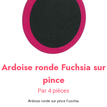
SOIRÉE
OCCASIONS
SPÉCIALES
DÉCO
TABLE
ET
SALLE
CONTACT
Ardoise ronde Fuchsia sur
pince
Par 4 pièces
Ardoise ronde sur pince Fuschia.