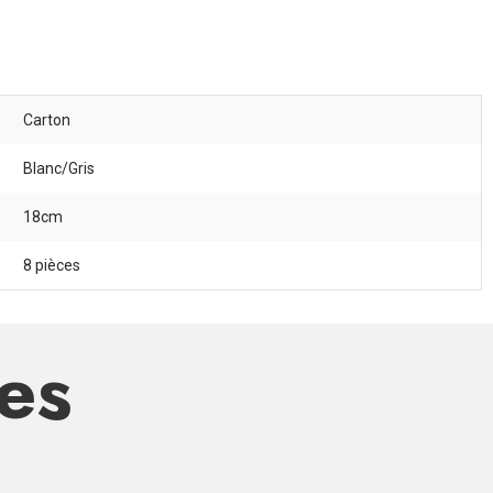
Carton
Blanc/Gris
18cm
8 pièces
res