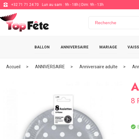
+32 71 71 24 70
Lun au sam : 9h - 18h | Dim: 9h - 13h
BALLON
ANNIVERSAIRE
MARIAGE
VAISS
Accueil
ANNIVERSAIRE
Anniversaire adulte
Ann
A
8 
E