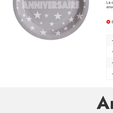
La 
env
E
Ar