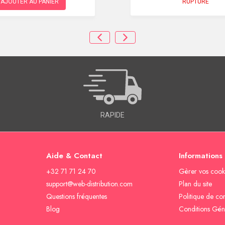
RUPTURE
AJOUTER AU PANIER
RAPIDE
Aide & Contact
Informations
+32 71 71 24 70
Gèrer vos cook
support@web-distribution.com
Plan du site
Questions fréquentes
Politique de con
Blog
Conditions Gén