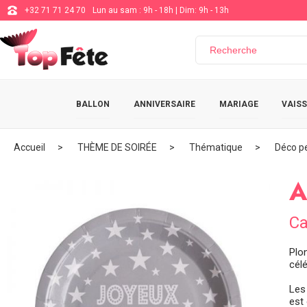
+32 71 71 24 70
Lun au sam : 9h - 18h | Dim: 9h - 13h
BALLON
ANNIVERSAIRE
MARIAGE
VAISS
Accueil
THÈME DE SOIRÉE
Thématique
Déco pe
A
Ca
Plon
cél
Les
est