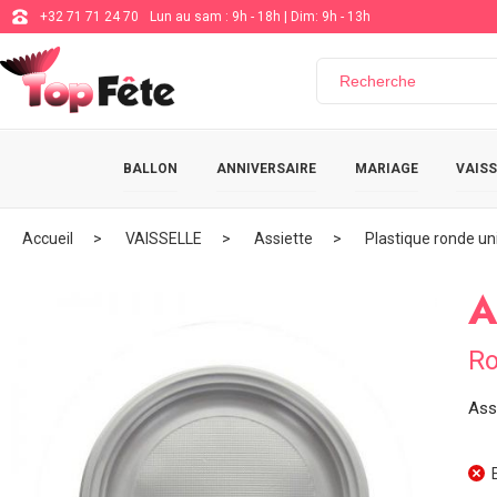
+32 71 71 24 70
Lun au sam : 9h - 18h | Dim: 9h - 13h
BALLON
ANNIVERSAIRE
MARIAGE
VAISS
Accueil
VAISSELLE
Assiette
Plastique ronde un
A
Ro
Ass
E