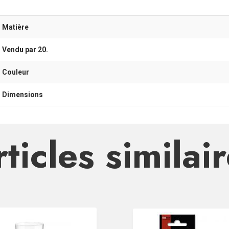
- Matière
- Vendu par 20.
- Couleur
- Dimensions
ticles similai