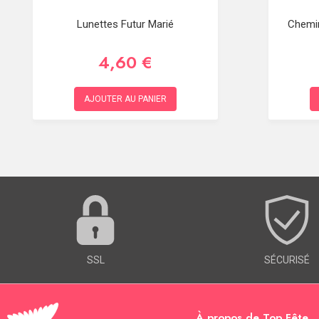
Lunettes Futur Marié
Chemin
4,60 €
AJOUTER AU PANIER
SSL
SÉCURISÉ
À propos de Top Fête