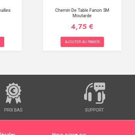
uilles
Chemin De Table Fanon 5M
Moutarde
4,75 €
AJOUTER AU PANIER
PRIX BAS
SUPPORT
 légales
Nous suivre sur