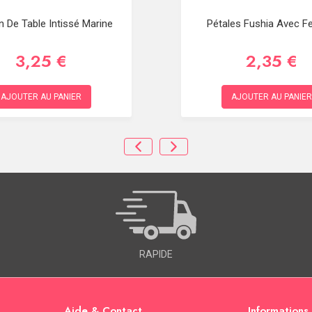
 De Table Intissé Marine
Pétales Fushia Avec Fe
3,25 €
2,35 €
AJOUTER AU PANIER
AJOUTER AU PANIER
RAPIDE
Aide & Contact
Informations