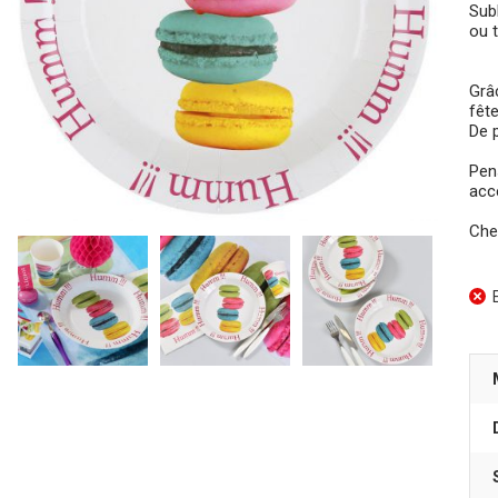
Sub
ou 
Grâc
fête
De p
Pen
acce
Che
E