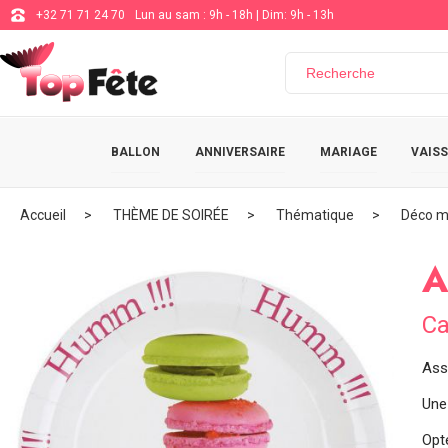
+32 71 71 24 70
Lun au sam : 9h - 18h | Dim: 9h - 13h
BALLON
ANNIVERSAIRE
MARIAGE
VAISS
Accueil
THÈME DE SOIRÉE
Thématique
Déco m
A
Ca
Ass
Une
Opt