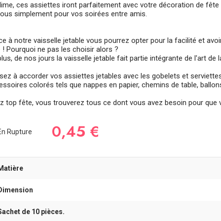
lime, ces assiettes iront parfaitement avec votre décoration de fête 
tous simplement pour vos soirées entre amis.
e à notre vaisselle jetable vous pourrez opter pour la facilité et avoir
 ! Pourquoi ne pas les choisir alors ?
lus, de nos jours la vaisselle jetable fait partie intégrante de l'art de 
sez à accorder vos assiettes jetables avec les gobelets et serviet
ssoires colorés tels que nappes en papier, chemins de table, ballons, 
z top fête, vous trouverez tous ce dont vous avez besoin pour que vo
0,45 €
n Rupture
Matière
Dimension
Sachet de 10 pièces.