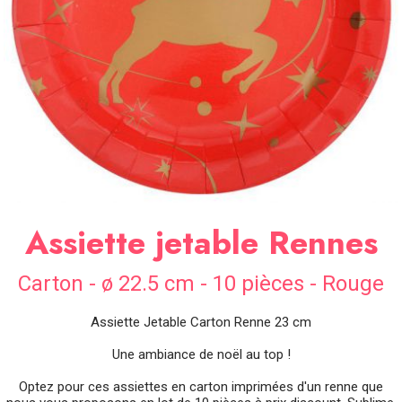
SOIRÉE
OCCASIONS
SPÉCIALES
DÉCO
TABLE
ET
SALLE
CONTACT
Assiette jetable Rennes
Carton - ø 22.5 cm - 10 pièces - Rouge
Assiette Jetable Carton Renne 23 cm
Une ambiance de noël au top !
Optez pour ces assiettes en carton imprimées d'un renne que