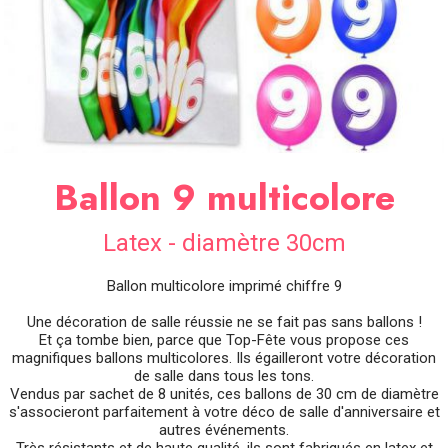
SOIRÉE
OCCASIONS
SPÉCIALES
DÉCO
TABLE
ET
SALLE
Ballon 9 multicolore
CONTACT
Latex - diamètre 30cm
Ballon multicolore imprimé chiffre 9
Une décoration de salle réussie ne se fait pas sans ballons !
Et ça tombe bien, parce que Top-Fête vous propose ces
magnifiques ballons multicolores. Ils égailleront votre décoration
de salle dans tous les tons.
Vendus par sachet de 8 unités, ces ballons de 30 cm de diamètre
s'associeront parfaitement à votre déco de salle d'anniversaire et
autres événements.
Très résistants et de haute qualité, ils sont fabriqués en latex et