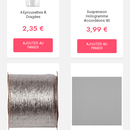
Suspension
4 Eprouvettes À
Hologramme
Dragées
Accordéons 40
2,35 €
3,99 €
AJOUTER AU
AJOUTER AU
PANIER
PANIER