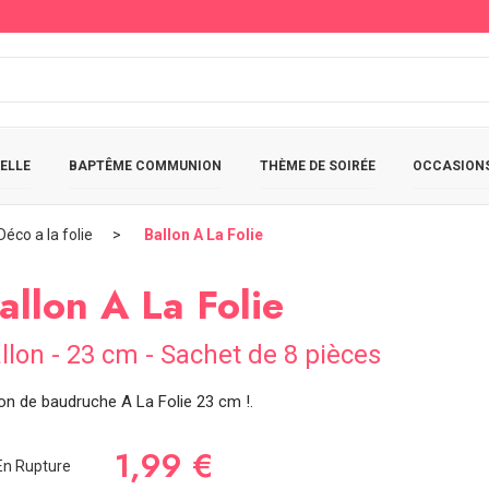
ELLE
BAPTÊME COMMUNION
THÈME DE SOIRÉE
OCCASIONS
Déco a la folie
Ballon A La Folie
allon A La Folie
llon - 23 cm - Sachet de 8 pièces
lon de baudruche A La Folie 23 cm !.
1,99 €
n Rupture