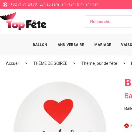
+32 71 71 24 70
Lun au sam : 9h - 18h | Dim: 9h - 13h
BALLON
ANNIVERSAIRE
MARIAGE
VAISS
Accueil
THÈME DE SOIRÉE
Thème jour de fête
B
Ba
Bal
E