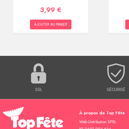
3,99 €
AJOUTER AU PANIER
SSL
SÉCURISÉ
À propos de Top Fête
Web-Distribution SPRL