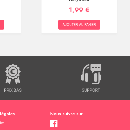
1,99 €
AJOUTER AU PANIER
PRIX BAS
SUPPORT
 légales
Nous suivre sur
ies