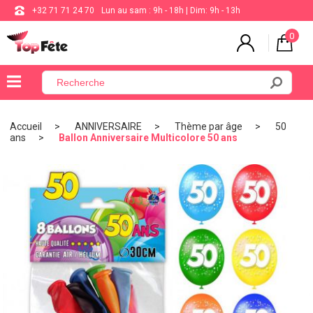
+32 71 71 24 70
Lun au sam : 9h - 18h | Dim: 9h - 13h
0
×
Menu
Accueil
ANNIVERSAIRE
Thème par âge
50
ans
Ballon Anniversaire Multicolore 50 ans
BALLON
ANNIVERSAIRE
MARIAGE
VAISSELLE
BAPTÊME
COMMUNION
THÈME
DE