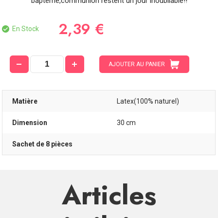
baptême,communion restent un jour inoubliable!!
2,39 €
En Stock
AJOUTER AU PANIER
Matière
Latex(100% naturel)
Dimension
30 cm
Sachet de 8 pièces
Articles