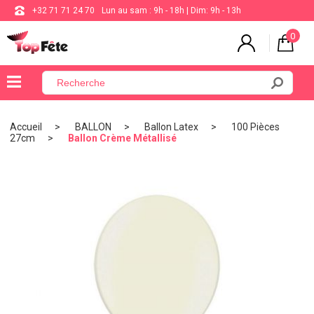
+32 71 71 24 70
Lun au sam : 9h - 18h | Dim: 9h - 13h
0
×
Menu
Accueil
BALLON
Ballon Latex
100 Pièces
27cm
Ballon Crème Métallisé
BALLON
ANNIVERSAIRE
MARIAGE
VAISSELLE
BAPTÊME
COMMUNION
THÈME
DE