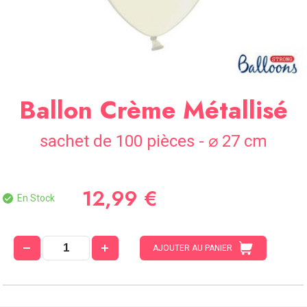
SOIRÉE
OCCASIONS
SPÉCIALES
DÉCO
TABLE
Ballon Crème Métallisé
ET
SALLE
sachet de 100 pièces - ⌀ 27 cm
CONTACT
12,99 €
En Stock
AJOUTER AU PANIER