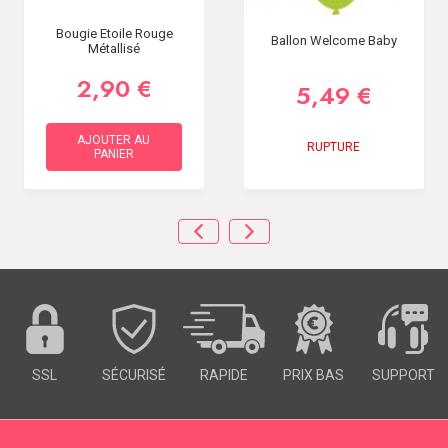
Bougie Etoile Rouge
Ballon Welcome Baby
Métallisé
2,90 €
5,49 €
AJOUTER AU
RUPTURE
PANIER
SSL
SÉCURISÉ
RAPIDE
PRIX BAS
SUPPORT