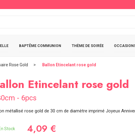
ELLE
BAPTÊME COMMUNION
THÈME DE SOIRÉE
OCCASIONS
saire Rose Gold
Ballon Etincelant rose gold
allon Etincelant rose gold
0cm - 6pcs
lon métallisé rose gold de 30 cm de diamètre imprimé Joyeux Annivers
4,09 €
n Stock