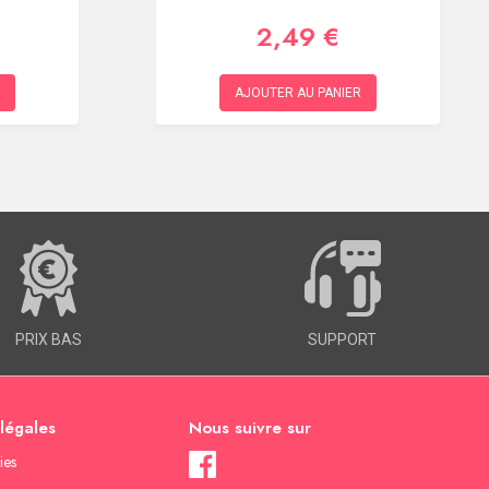
2,49 €
AJOUTER AU PANIER
PRIX BAS
SUPPORT
 légales
Nous suivre sur
ies