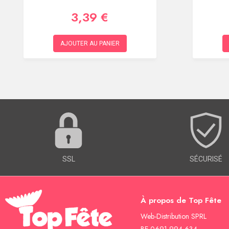
3,39 €
AJOUTER AU PANIER
SSL
SÉCURISÉ
À propos de Top Fête
Web-Distribution SPRL