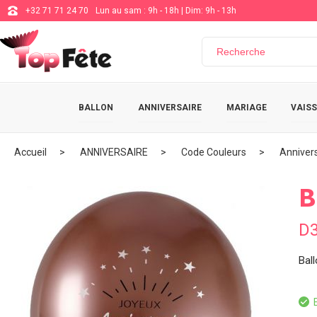
+32 71 71 24 70
Lun au sam : 9h - 18h | Dim: 9h - 13h
BALLON
ANNIVERSAIRE
MARIAGE
VAISS
Accueil
ANNIVERSAIRE
Code Couleurs
Anniver
B
D3
Bal
E