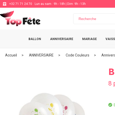
+32 71 71 24 70
Lun au sam : 9h - 18h | Dim: 9h - 13h
BALLON
ANNIVERSAIRE
MARIAGE
VAISS
Accueil
ANNIVERSAIRE
Code Couleurs
Annivers
B
8 
E