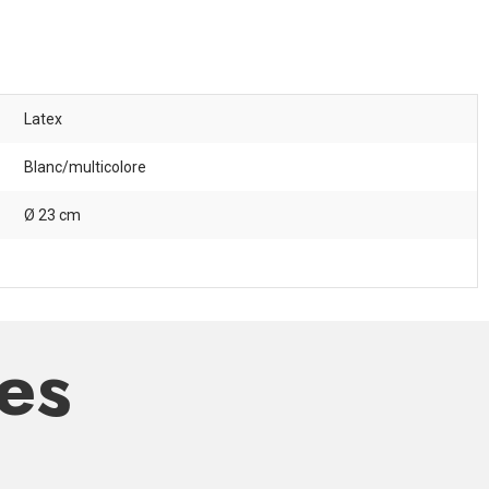
Latex
Blanc/multicolore
Ø 23 cm
res