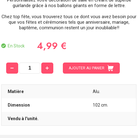
Personnalisez votre décoration de salle en créant de superbe
guirlande grâce à nos ballons géants en forme de lettre.
Chez top fête, vous trouverez tous ce dont vous avez besoin pour
que vos fêtes et cérémonies tels que anniversaire, mariage,
baptême, communion restent un jour inoubliable!!
4,99 €
En Stock
AJOUTER AU PANIER
Matière
Alu.
Dimension
102 cm.
Vendu à l'unité.