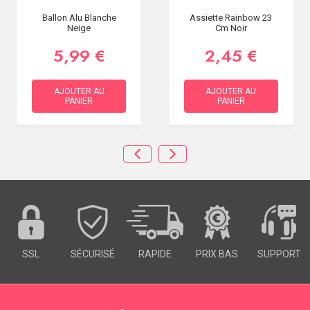
Ballon Alu Blanche
Assiette Rainbow 23
Neige
Cm Noir
5,99 €
2,45 €
AJOUTER AU
AJOUTER AU
PANIER
PANIER
SSL
SÉCURISÉ
RAPIDE
PRIX BAS
SUPPORT