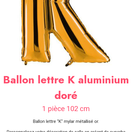
SOIRÉE
OCCASIONS
SPÉCIALES
DÉCO
TABLE
ET
SALLE
CONTACT
Ballon lettre K aluminium
doré
1 pièce 102 cm
Ballon lettre "K" mylar métallisé or.