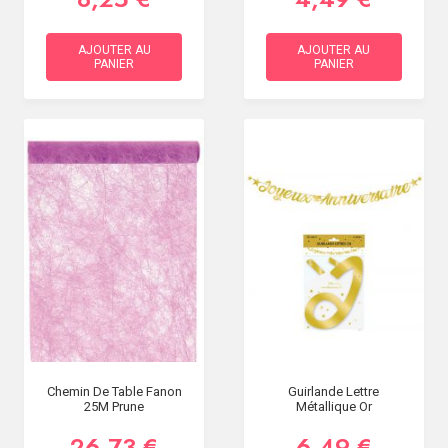
AJOUTER AU
AJOUTER AU
PANIER
PANIER
Chemin De Table Fanon
Guirlande Lettre
25M Prune
Métallique Or
26,73 €
6,49 €