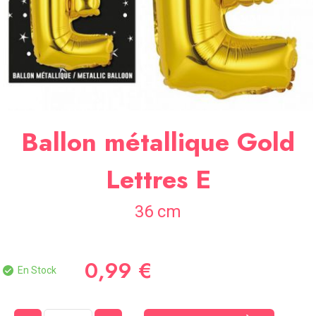
SOIRÉE
OCCASIONS
SPÉCIALES
DÉCO
TABLE
ET
SALLE
Ballon métallique Gold
CONTACT
Lettres E
36 cm
0,99 €
En Stock