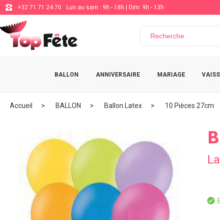
+32 71 71 24 70
Lun au sam : 9h - 18h | Dim: 9h - 13h
BALLON
ANNIVERSAIRE
MARIAGE
VAISS
Accueil
BALLON
Ballon Latex
10 Pièces 27cm
B
La
E