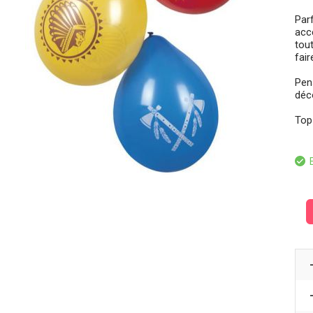
Par
acc
tou
fair
Pen
déco
Top
E