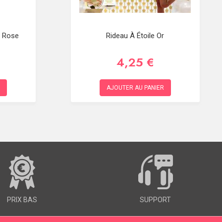
é Rose
Rideau À Étoile Or
4,25 €
AJOUTER AU PANIER
PRIX BAS
SUPPORT