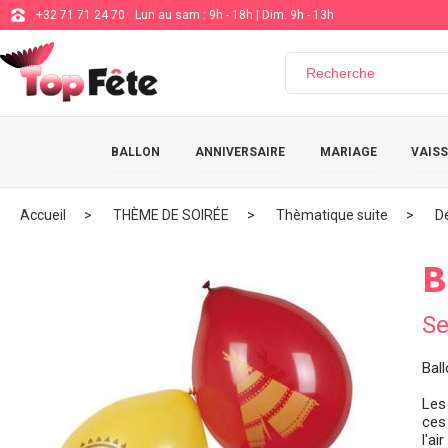
+32 71 71 24 70
Lun au sam : 9h - 18h | Dim: 9h - 13h
BALLON
ANNIVERSAIRE
MARIAGE
VAISS
Accueil
THÈME DE SOIRÉE
Thèmatique suite
D
B
Se
Bal
Les
ces
l'ai