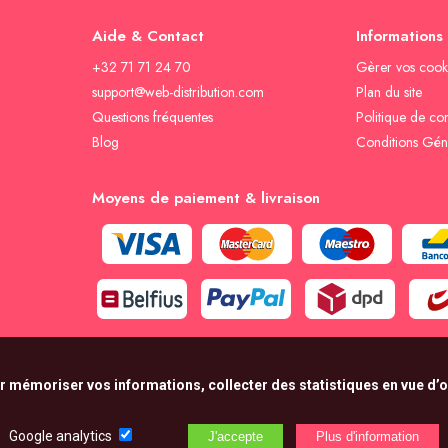
Aide & Contact
Informations
+32 71 71 24 70
Gèrer vos cook
support@web-distribution.com
Plan du site
Questions fréquentes
Politique de con
Blog
Conditions Gén
Moyens de paiement & livraison
r mémoriser vos informations, collecter des statistiques en vue d’op
Google analytics