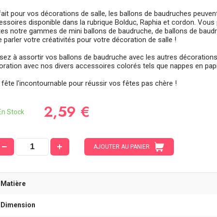
fait pour vos décorations de salle, les ballons de baudruches peuven
essoires disponible dans la rubrique Bolduc, Raphia et cordon. Vous 
tes notre gammes de mini ballons de baudruche, de ballons de baudr
e parler votre créativités pour votre décoration de salle !
sez à assortir vos ballons de baudruche avec les autres décoration
ration avec nos divers accessoires colorés tels que nappes en papier,
 fête l'incontournable pour réussir vos fêtes pas chère !
2,59 €
n Stock
AJOUTER AU PANIER
-Matière
-Dimension