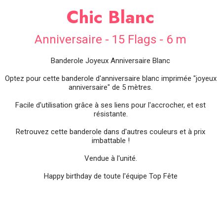
SOIRÉE
Chic Blanc
OCCASIONS
SPÉCIALES
Anniversaire - 15 Flags - 6 m
DÉCO
Banderole Joyeux Anniversaire Blanc
TABLE
ET
SALLE
Optez pour cette banderole d'anniversaire blanc imprimée "joyeux
anniversaire" de 5 mètres.
CONTACT
Facile d'utilisation grâce à ses liens pour l'accrocher, et est
résistante.
Retrouvez cette banderole dans d'autres couleurs et à prix
imbattable !
Vendue à l'unité.
Happy birthday de toute l'équipe Top Fête