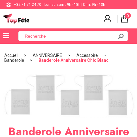
+32 71 71 24 70
Lun au sam : 9h - 18h | Dim: 9h - 13h
0
×
Menu
Accueil
ANNIVERSAIRE
Accessoire
Banderole
Banderole Anniversaire Chic Blanc
BALLON
ANNIVERSAIRE
MARIAGE
VAISSELLE
BAPTÊME
COMMUNION
Banderole Anniversaire
THÈME
DE