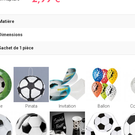
Matière
Dimensions
Sachet de 1 pièce
te
Pinata
Invitation
Ballon
Co