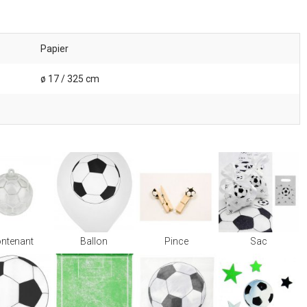
Papier
ø 17 / 325 cm
ntenant
Ballon
Pince
Sac