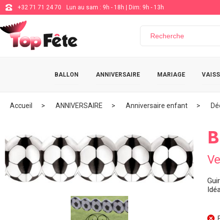
+32 71 71 24 70
Lun au sam : 9h - 18h | Dim: 9h - 13h
BALLON
ANNIVERSAIRE
MARIAGE
VAISS
Accueil
ANNIVERSAIRE
Anniversaire enfant
Dé
B
Ve
Gui
Idéa
E