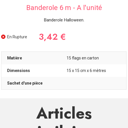
SOIRÉE
Banderole 6 m - A l'unité
OCCASIONS
SPÉCIALES
Banderole Halloween.
DÉCO
3,42 €
TABLE
En Rupture
ET
SALLE
CONTACT
Matière
15 flags en carton
Dimensions
15 x 15 cm x 6 mètres
Sachet d'une pièce
Articles