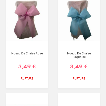
SOIRÉE
OCCASIONS
SPÉCIALES
DÉCO
TABLE
ET
SALLE
CONTACT
Noeud De Chaise Rose
Noeud De Chaise
Turquoise
3,49 €
3,49 €
RUPTURE
RUPTURE