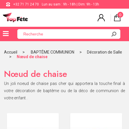
+32 71 71 24 70
Lun au sam : 9h - 18h | Dim: 9h - 13h
0
×
Menu
Accueil
BAPTÊME COMMUNION
Décoration de Salle
Nœud de chaise
BALLON
ANNIVERSAIRE
Nœud de chaise
MARIAGE
Un joli noeud de chaise pas cher qui apportera la touche final à
votre décoration de baptême ou de la déco de communion de
VAISSELLE
votre enfant .
BAPTÊME
COMMUNION
THÈME
DE