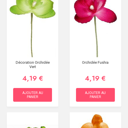
SOIRÉE
OCCASIONS
SPÉCIALES
DÉCO
TABLE
ET
SALLE
CONTACT
Décoration Orchidée
Orchidée Fushia
Vert
4,19 €
4,19 €
AJOUTER AU
AJOUTER AU
PANIER
PANIER