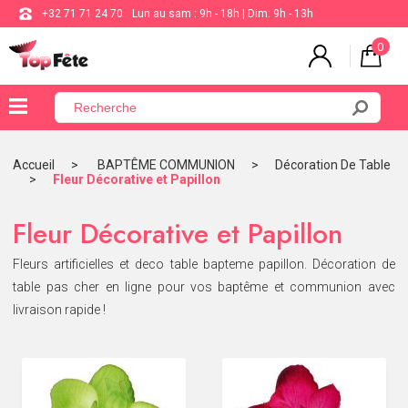
+32 71 71 24 70
Lun au sam : 9h - 18h | Dim: 9h - 13h
0
×
Menu
Accueil
BAPTÊME COMMUNION
Décoration De Table
Fleur Décorative et Papillon
BALLON
ANNIVERSAIRE
Fleur Décorative et Papillon
MARIAGE
Fleurs artificielles et deco table bapteme papillon. Décoration de
table pas cher en ligne pour vos baptême et communion avec
VAISSELLE
livraison rapide !
BAPTÊME
COMMUNION
THÈME
DE