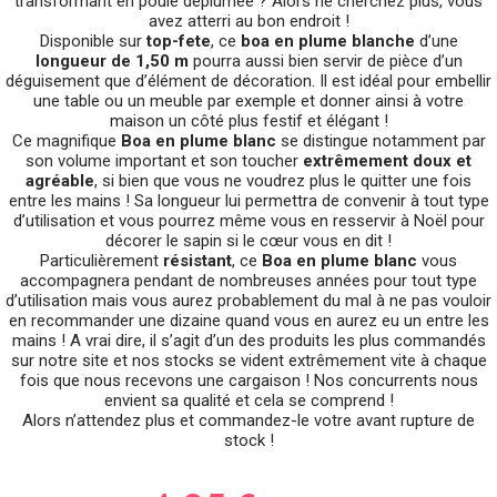
transformant en poule déplumée ? Alors ne cherchez plus, vous
avez atterri au bon endroit !
Disponible sur
top-fete
, ce
boa en plume blanche
d’une
longueur de 1,50 m
pourra aussi bien servir de pièce d’un
déguisement que d’élément de décoration. Il est idéal pour embellir
une table ou un meuble par exemple et donner ainsi à votre
maison un côté plus festif et élégant !
Ce magnifique
Boa en plume blanc
se distingue notamment par
son volume important et son toucher
extrêmement doux et
agréable
, si bien que vous ne voudrez plus le quitter une fois
entre les mains ! Sa longueur lui permettra de convenir à tout type
d’utilisation et vous pourrez même vous en resservir à Noël pour
décorer le sapin si le cœur vous en dit !
Particulièrement
résistant
, ce
Boa en plume blanc
vous
accompagnera pendant de nombreuses années pour tout type
d’utilisation mais vous aurez probablement du mal à ne pas vouloir
en recommander une dizaine quand vous en aurez eu un entre les
mains ! A vrai dire, il s’agit d’un des produits les plus commandés
sur notre site et nos stocks se vident extrêmement vite à chaque
fois que nous recevons une cargaison ! Nos concurrents nous
envient sa qualité et cela se comprend !
Alors n’attendez plus et commandez-le votre avant rupture de
stock !