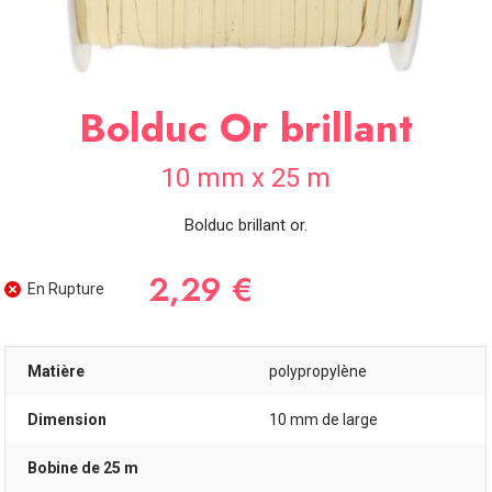
SOIRÉE
OCCASIONS
SPÉCIALES
Bolduc Or brillant
DÉCO
TABLE
ET
10 mm x 25 m
SALLE
CONTACT
Bolduc brillant or.
2,29 €
En Rupture
Matière
polypropylène
Dimension
10 mm de large
Bobine de 25 m