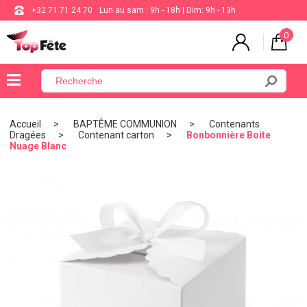
+32 71 71 24 70
Lun au sam : 9h - 18h | Dim: 9h - 13h
0
×
Menu
Accueil
BAPTÊME COMMUNION
Contenants
Dragées
Contenant carton
Bonbonnière Boite
BALLON
Nuage Blanc
ANNIVERSAIRE
MARIAGE
VAISSELLE
BAPTÊME
COMMUNION
THÈME
DE