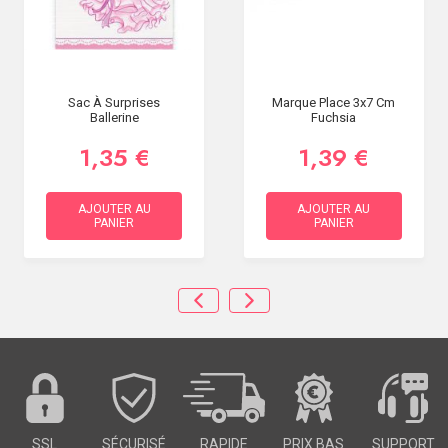
Sac À Surprises
Marque Place 3x7 Cm
Ballerine
Fuchsia
1,35 €
1,39 €
AJOUTER AU
AJOUTER AU
PANIER
PANIER
SSL
SÉCURISÉ
RAPIDE
PRIX BAS
SUPPORT