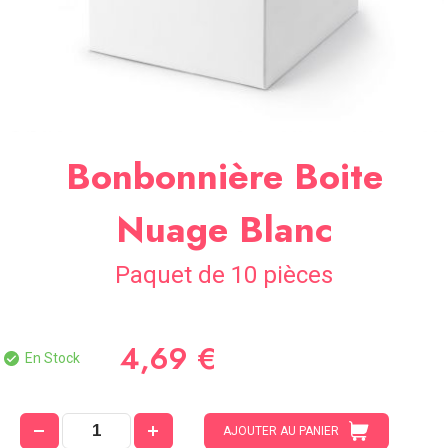
SOIRÉE
OCCASIONS
SPÉCIALES
DÉCO
TABLE
ET
Bonbonnière Boite
SALLE
CONTACT
Nuage Blanc
Paquet de 10 pièces
4,69 €
En Stock
AJOUTER AU PANIER