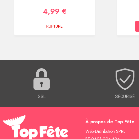
4,99 €
RUPTURE
SSL
SÉCURISÉ
À propos de Top Fête
Web-Distribution SPRL