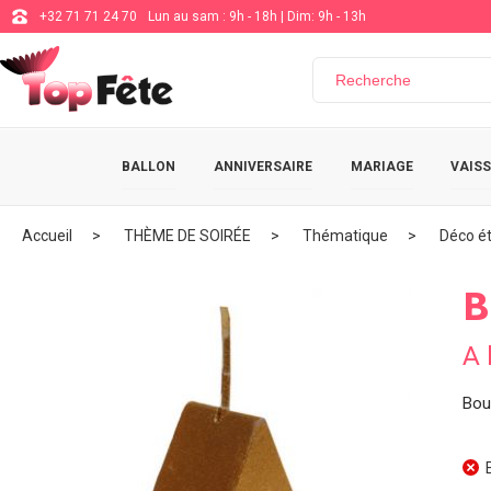
+32 71 71 24 70
Lun au sam : 9h - 18h | Dim: 9h - 13h
BALLON
ANNIVERSAIRE
MARIAGE
VAISS
Accueil
THÈME DE SOIRÉE
Thématique
Déco ét
B
A 
Boug
E