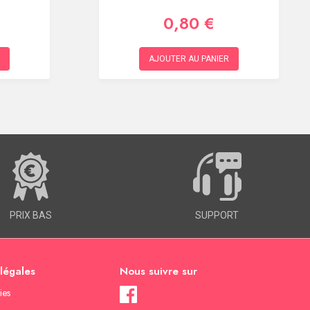
0,80 €
AJOUTER AU PANIER
PRIX BAS
SUPPORT
 légales
Nous suivre sur
ies