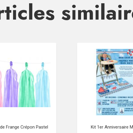
ticles similai
nde Frange Crépon Pastel
Kit 1er Anniversaire M