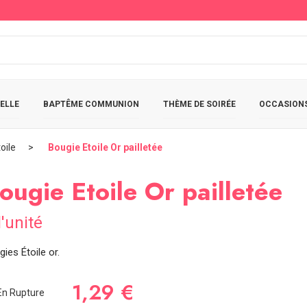
ELLE
BAPTÊME COMMUNION
THÈME DE SOIRÉE
OCCASIONS
oile
Bougie Etoile Or pailletée
ougie Etoile Or pailletée
l'unité
ies Étoile or.
1,29 €
n Rupture