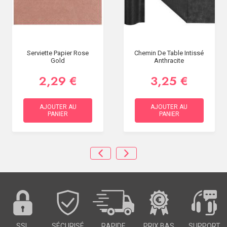
Serviette Papier Rose
Chemin De Table Intissé
Gold
Anthracite
2,29 €
3,25 €
AJOUTER AU
AJOUTER AU
PANIER
PANIER
SSL
SÉCURISÉ
RAPIDE
PRIX BAS
SUPPORT