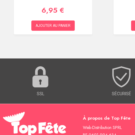
6,95 €
AJOUTER AU PANIER
SSL
SÉCURISÉ
À propos de Top Fête
Web-Distribution SPRL