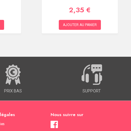
2,35 €
AJOUTER AU PANIER
PRIX BAS
SUPPORT
 légales
Nous suivre sur
ies