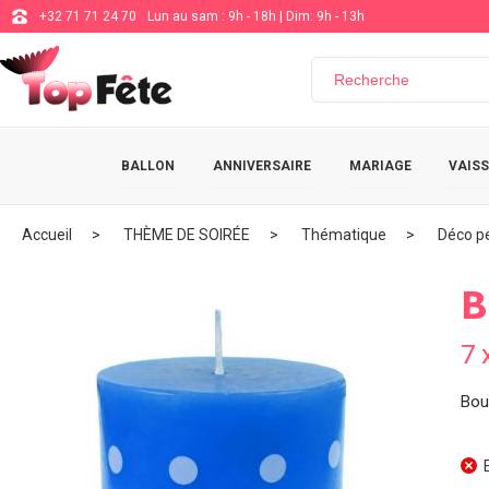
+32 71 71 24 70
Lun au sam : 9h - 18h | Dim: 9h - 13h
BALLON
ANNIVERSAIRE
MARIAGE
VAISS
Accueil
THÈME DE SOIRÉE
Thématique
Déco pe
B
7 
Bou
E