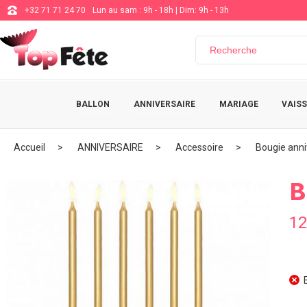
+32 71 71 24 70
Lun au sam : 9h - 18h | Dim: 9h - 13h
BALLON
ANNIVERSAIRE
MARIAGE
VAISS
Accueil
ANNIVERSAIRE
Accessoire
Bougie anni
B
12
E