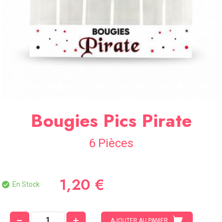
SOIRÉE
OCCASIONS
SPÉCIALES
DÉCO
TABLE
ET
SALLE
CONTACT
Bougies Pics Pirate
6 Pièces
1,20 €
En Stock
AJOUTER AU PANIER