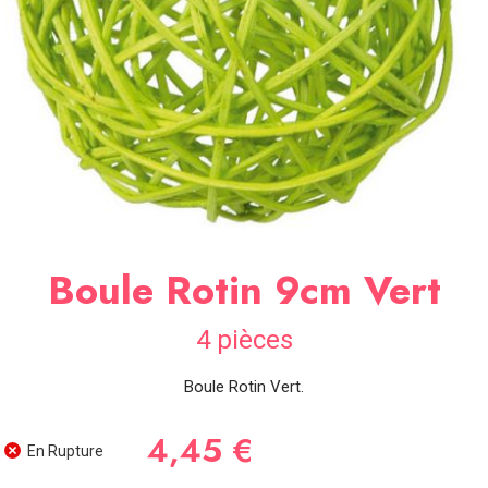
SOIRÉE
OCCASIONS
SPÉCIALES
DÉCO
TABLE
ET
SALLE
CONTACT
Boule Rotin 9cm Vert
4 pièces
Boule Rotin Vert.
4,45 €
En Rupture