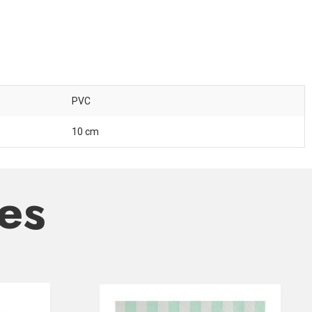
PVC
10 cm
res