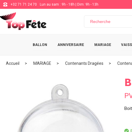
+32 71 71 24 70
Lun au sam : 9h - 18h | Dim: 9h - 13h
BALLON
ANNIVERSAIRE
MARIAGE
VAISS
Accueil
MARIAGE
Contenants Dragées
Contena
B
P
Boi
E