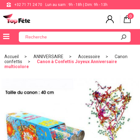
+32 71 71 24 70
Lun au sam : 9h - 18h | Dim: 9h - 13h
0
×
Menu
Accueil
ANNIVERSAIRE
Accessoire
Canon
confettis
Canon à Confettis Joyeux Anniversaire
BALLON
multicolore
ANNIVERSAIRE
MARIAGE
VAISSELLE
BAPTÊME
COMMUNION
THÈME
DE