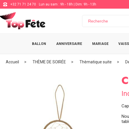
+32 71 71 24 70
Lun au sam : 9h - 18h | Dim: 9h - 13h
BALLON
ANNIVERSAIRE
MARIAGE
VAISS
Accueil
THÈME DE SOIRÉE
Thèmatique suite
D
C
In
Cap
Nou
tab