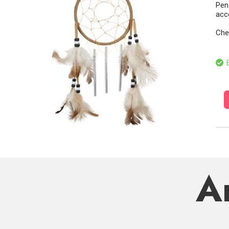
Pen
acce
Che
E
Ar