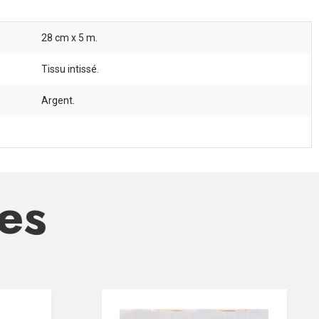
28 cm x 5 m.
Tissu intissé.
Argent.
res