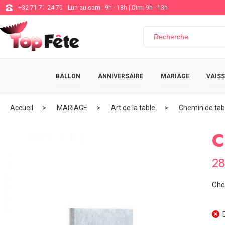
+32 71 71 24 70
Lun au sam : 9h - 18h | Dim: 9h - 13h
BALLON
ANNIVERSAIRE
MARIAGE
VAISS
Accueil
MARIAGE
Art de la table
Chemin de tab
C
28
Che
E