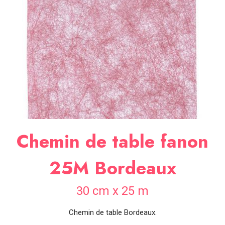
SOIRÉE
OCCASIONS
SPÉCIALES
DÉCO
TABLE
ET
SALLE
CONTACT
Chemin de table fanon
25M Bordeaux
30 cm x 25 m
Chemin de table Bordeaux.