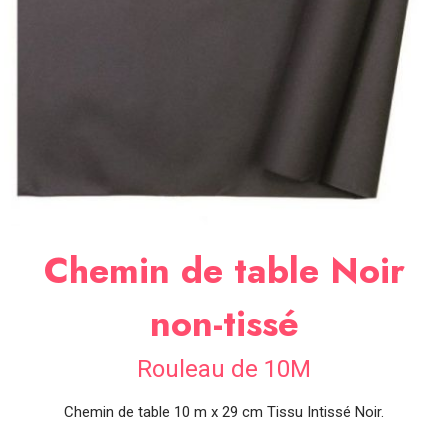
SOIRÉE
OCCASIONS
SPÉCIALES
DÉCO
TABLE
ET
SALLE
CONTACT
Chemin de table Noir
non-tissé
Rouleau de 10M
Chemin de table 10 m x 29 cm Tissu Intissé Noir.