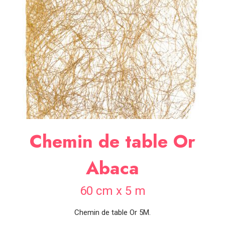
SOIRÉE
OCCASIONS
SPÉCIALES
DÉCO
TABLE
ET
SALLE
CONTACT
Chemin de table Or
Abaca
60 cm x 5 m
Chemin de table Or 5M.