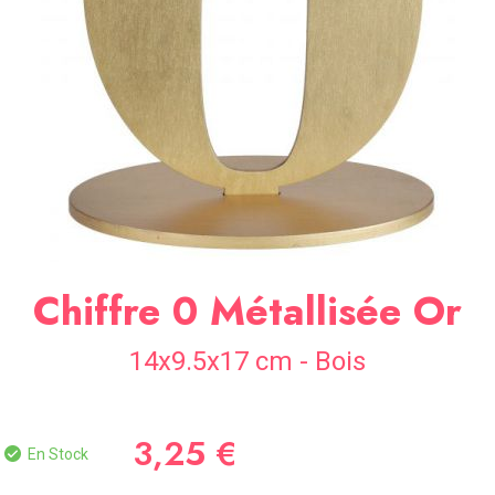
SOIRÉE
OCCASIONS
SPÉCIALES
DÉCO
TABLE
ET
SALLE
CONTACT
Chiffre 0 Métallisée Or
14x9.5x17 cm - Bois
3,25 €
En Stock