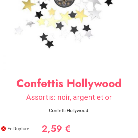
SOIRÉE
OCCASIONS
SPÉCIALES
DÉCO
TABLE
ET
SALLE
CONTACT
Confettis Hollywood
Assortis: noir, argent et or
Confetti Hollywood.
2,59 €
En Rupture