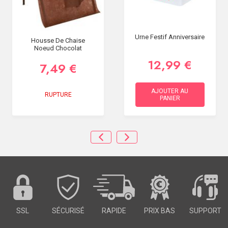
Urne Festif Anniversaire
Housse De Chaise
Noeud Chocolat
12,99 €
7,49 €
AJOUTER AU
RUPTURE
PANIER
SSL
SÉCURISÉ
RAPIDE
PRIX BAS
SUPPORT