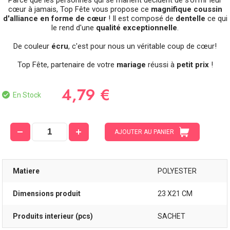
Parce que les personnes qui se marient décident de s’offrir leur
cœur à jamais, Top Fête vous propose ce
magnifique coussin
d'alliance en forme de cœur
! Il est composé de
dentelle
ce qui
le rend d'une
qualité exceptionnelle
.
De couleur
écru
, c'est pour nous un véritable coup de cœur!
Top Fête, partenaire de votre
mariage
réussi à
petit prix
!
4,79 €
En Stock
AJOUTER AU PANIER
Matiere
POLYESTER
Dimensions produit
23 X21 CM
Produits interieur (pcs)
SACHET