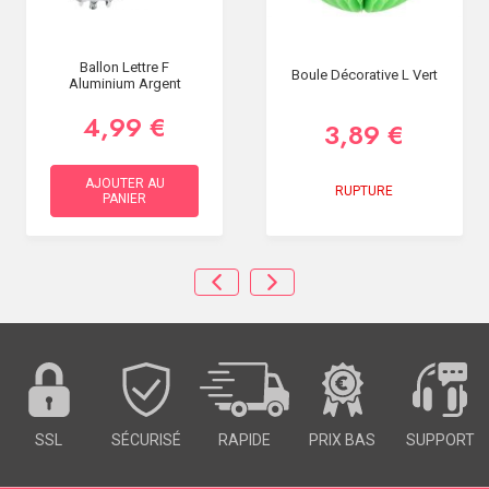
Ballon Lettre F
Boule Décorative L Vert
Aluminium Argent
4,99 €
3,89 €
AJOUTER AU
RUPTURE
PANIER
SSL
SÉCURISÉ
RAPIDE
PRIX BAS
SUPPORT