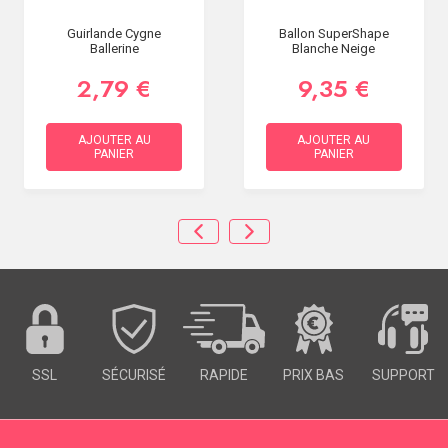
Guirlande Cygne
Ballon SuperShape
Ballerine
Blanche Neige
2,79 €
9,35 €
AJOUTER AU
AJOUTER AU
PANIER
PANIER
SSL
SÉCURISÉ
RAPIDE
PRIX BAS
SUPPORT